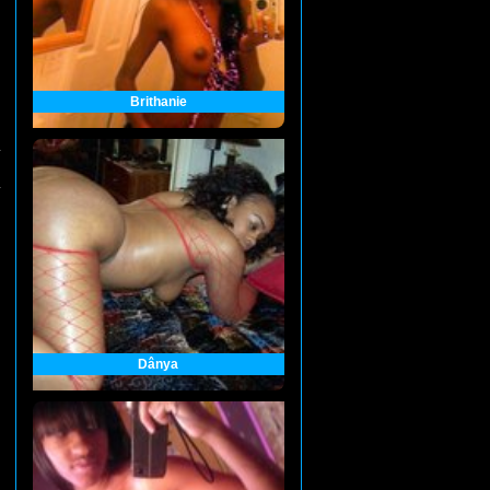
Brithanie
Dânya