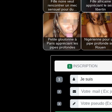
Fille noire veut
Fille africaine
rencontrer un mec
appréciant le se
sensuel pour du…
libertin
Petite gloutonne à
Nigérienne pour 
Paris appréciant les
pipe profonde s
pipes profondes
Rouen