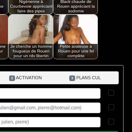
Nigérienne à
Black chaude de
xe
Courbevoie appréciant
Rouen appréciant la
faire des pipes
sodomie
une
Je cherche un homme
Petite avaleuse à
ur
fougueux de Rouen
Rouen pour une fel
pour un rdv libertin
complète